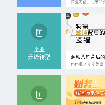
商业习俗、礼节和
企业
升级转型
洞察营销背后
伟伟道来 步步为营