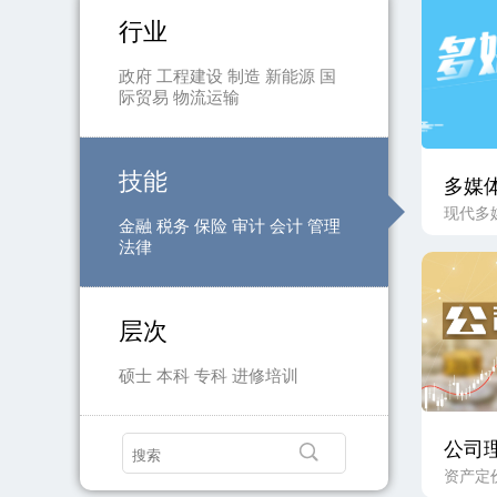
行业
政府
工程建设
制造
新能源
国
际贸易
物流运输
技能
多媒
现代多
金融
税务
保险
审计
会计
管理
法律
层次
硕士
本科
专科
进修培训
公司
资产定